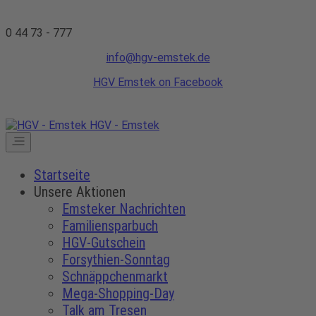
0 44 73 - 777
info@hgv-emstek.de
HGV Emstek on Facebook
HGV - Emstek
Startseite
Unsere Aktionen
Emsteker Nachrichten
Familiensparbuch
HGV-Gutschein
Forsythien-Sonntag
Schnäppchenmarkt
Mega-Shopping-Day
Talk am Tresen