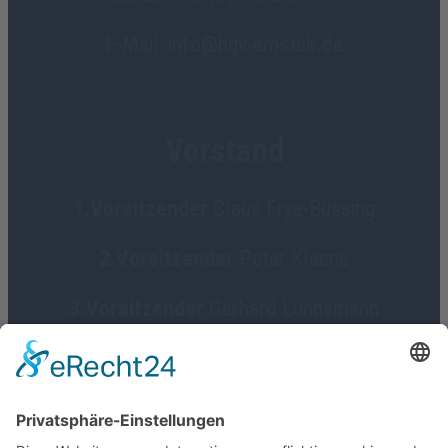
E-Mail: info@hgv-emstek.de
Vorstand
1.Vorsitzender
Claus Frye-Büssing
2.Vorsitzender
Peter Kleene
3.Vorsitzender
Gerhard Lünnemann
Geschäftsführerin
Birgit Focke-Meermann