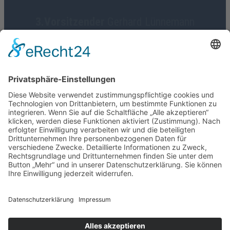
3.Vorsitzender
Gerhard Lünnemann
Geschäftsführerin
Birgit Focke-Meermann
Social Media
HGV Emstek on Facebook
Impressum
Datenschutz