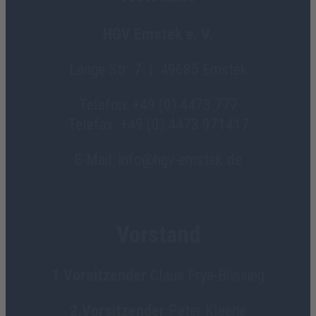
HGV Emstek e. V.
Lange Str. 7 | 49685 Emstek
Telefon: +49 (0) 4473 777
Telefax: +49 (0) 4473 971417
E-Mail: info@hgv-emstek.de
Vorstand
1.Vorsitzender
Claus Frye-Büssing
2.Vorsitzender
Peter Kleene