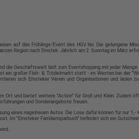
isen auf das Frühlings-Event des HGV hin. Die gelungene Misc
ganzen Region nach Emstek. Jährlich am 2. Sonntag im März erf
 die Geschäftswelt lädt zum Eventshopping mit jeder Menge Ak
et ein großer Floh- & Trödelmarkt statt - im Westen bei der "W
ieren sich Emsteker Verein und Organisationen und laden zu k
n Ort und bietet weitere "Action" für Groß und Klein. Zudem öf
Vorführungen und Sonderangebote freuen.
osung eines nagelneuen Autos. Die Lose dafür können für nur 1,
ost. Im "Emsteker Familiensparbuch" befindet sich ein Gutschein
ird...