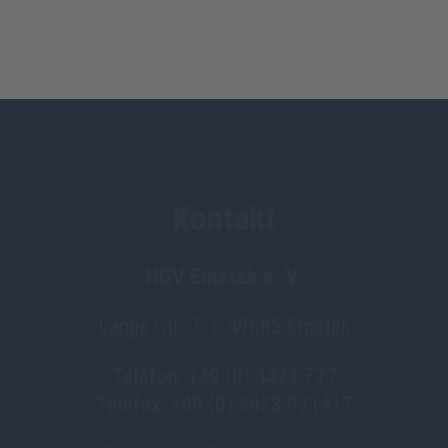
Kontakt
HGV Emstek e. V.
Lange Str. 7 | 49685 Emstek
Telefon: +49 (0) 4473 777
Telefax: +49 (0) 4473 971417