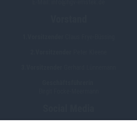
E-Mail: info@hgv-emstek.de
Vorstand
1.Vorsitzender
Claus Frye-Büssing
2.Vorsitzender
Peter Kleene
3.Vorsitzender
Gerhard Lünnemann
Geschäftsführerin
Birgit Focke-Meermann
Social Media
HGV Emstek on Facebook