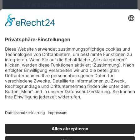
3.Vorsitzender
Gerhard Lünnemann
Geschäftsführerin
Birgit Focke-Meermann
Social Media
HGV Emstek on Facebook
Impressum
Datenschutz