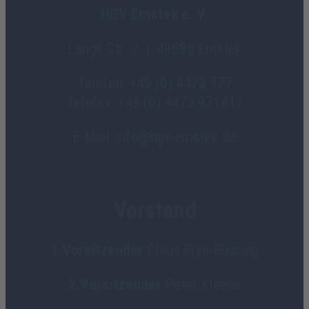
HGV Emstek e. V.
Lange Str. 7 | 49685 Emstek
Telefon: +49 (0) 4473 777
Telefax: +49 (0) 4473 971417
E-Mail: info@hgv-emstek.de
Vorstand
1.Vorsitzender
Claus Frye-Büssing
2.Vorsitzender
Peter Kleene