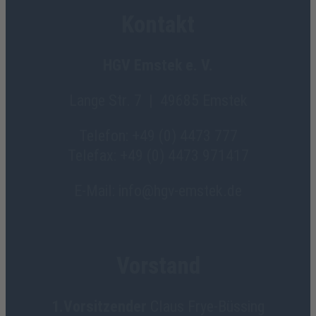
Kontakt
HGV Emstek e. V.
Lange Str. 7 | 49685 Emstek
Telefon: +49 (0) 4473 777
Telefax: +49 (0) 4473 971417
E-Mail: info@hgv-emstek.de
Vorstand
1.Vorsitzender
Claus Frye-Büssing