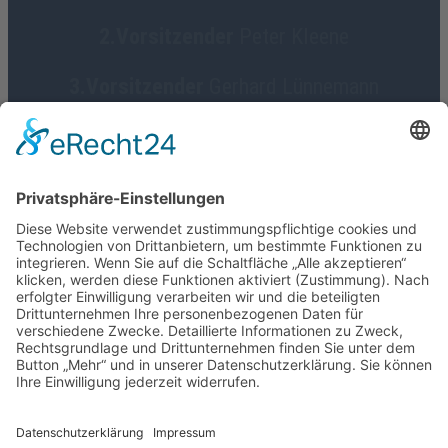
2.Vorsitzender
Peter Kleene
3.Vorsitzender
Gerhard Lünnemann
Geschäftsführerin
Birgit Focke-Meermann
Social Media
HGV Emstek on Facebook
Impressum
Datenschutz