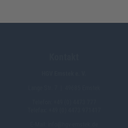
Kontakt
HGV Emstek e. V.
Lange Str. 7 | 49685 Emstek
Telefon: +49 (0) 4473 777
Telefax: +49 (0) 4473 971417
E-Mail: info@hgv-emstek.de