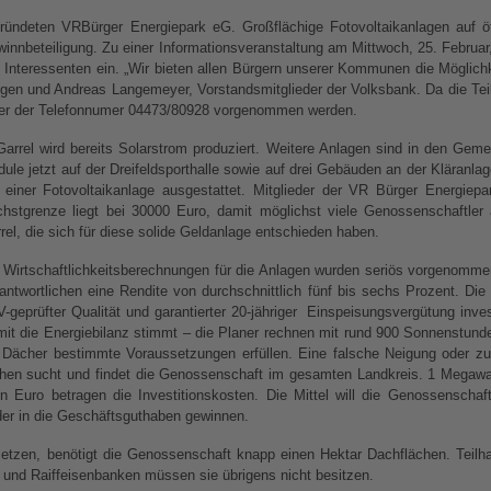
ründeten VRBürger Energiepark eG. Großflächige Fotovoltaikanlagen auf öf
innbeteiligung. Zu einer Inform
ationsveranstaltung am Mittwoch, 25. Februar
e Interessenten ein. „Wir bieten allen Bürgern unserer Kommunen die Möglichk
gen und Andreas Langemeyer, Vorstandsmitglieder der Volksbank. Da die Teil
er der Telefonnumer 04473/80928 vorgenommen werden.
Garrel wird bereits Solarstrom produziert. Weitere Anlagen sind in den Ge
ule jetzt auf der Dreifeldsporthalle sowie auf drei Gebäuden an der Kläranla
 einer Fotovoltaikanlage ausgestattet. Mitglieder der VR Bürger Energie
hstgrenze liegt bei 30000 Euro, damit möglichst viele Genossenschaftle
rel, die sich für diese solide Geldanlage entschieden haben.
 Wirtschaftlichkeitsberechnungen für die Anlagen wurden seriös vorgenomme
antwortlichen eine Rendite von durchschnittlich fünf bis sechs Prozent. Die
-geprüfter Qualität und garantierter 20-jähriger Einspeisungsvergütung inve
it die Energiebilanz stimmt – die Planer rechnen mit rund 900 So
nnenstund
 Dächer bestimmte Voraussetzungen erfüllen. Eine falsche Neigung oder zu
chen sucht und findet die Genossenschaft im gesamten Landkreis. 1 Megawa
en Euro betragen die Investitionskosten. Die Mittel will die Genossenscha
eder in die Geschäftsguthaben gewinnen.
setzen, benötigt die Genossenschaft knapp einen Hektar Dachflächen. Teilh
- und Raiffeisenbanken müssen sie übrigens nicht besitzen.