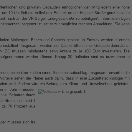
fentlichen und privaten Gebäuden ermöglichen den Mitgliedern eine hohe
, um 19 Uhr lädt die Volksbank Emstek an der Halener Straße ganz herzlich
eit, sich
an der VR Bürger Energiepark eG zu beteiligen“, informieren Egon
nehmerzahl begrenzt ist, rät er zur möglichst raschen Anmeldung. Sie kann
meinden Molbergen, Essen und Cappeln geplant. In Emstek werden ie ersten
ge installiert. Insgesamt werden vier Dächer öffentlicher Gebäude demnächst
park EG müssen mindestens zehn Anteile zu je 100 Euro investieren. Die
r aufgenommen werden können. Knapp 30 Teilhaber sind es inzwischen in
n und beinhalten zudem einen Sicherheitsabschlag. Insgesamt erwarten die
 Vorteile sehen die Planer auch darin, dass in eine Zukunftstechnologie mit
stiert wird. Zudem wird ein Beitrag zum Klima- und Umweltschutz geleistet.
en im Jahr – müssen
 viel Schatten durch
tt Strom, das sind 1
ft zu 70 Prozent aus
aber müssen sich für