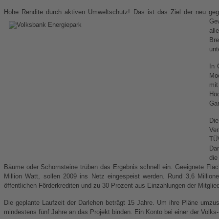
Hohe Rendite durch aktiven Umweltschutz! Das ist das Ziel der neu geg
Gew
all
Bre
unt
In 
Mod
mit
Höc
Gar
Die
Ver
TÜV
Dam
die
Bäume o
der Schornsteine trüben das Ergebnis schnell ein. G
eeignete Flä
Million Watt, sollen 2009 ins Netz eingespeist werden. Rund 3,6 Million
öffentlichen Förderkrediten und zu 30 Prozent aus Einzahlungen der Mitgli
Die geplante Laufzeit der Darlehen beträgt 15 Jahre. Um ihre Pläne umzu
mindestens fünf Jahre an das Projekt binden. Ein Konto bei einer der Volks