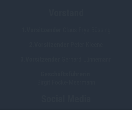
Vorstand
1.Vorsitzender
Claus Frye-Büssing
2.Vorsitzender
Peter Kleene
3.Vorsitzender
Gerhard Lünnemann
Geschäftsführerin
Birgit Focke-Meermann
Social Media
HGV Emstek on Facebook
Impressum