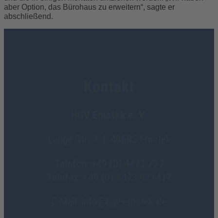
aber Option, das Bürohaus zu erweitern“, sagte er
abschließend.
Kontakt
HGV Emstek e. V.
Lange Str. 7 | 49685 Emstek
Telefon: +49 (0) 4473 777
Telefax: +49 (0) 4473 971417
E-Mail: info@hgv-emstek.de