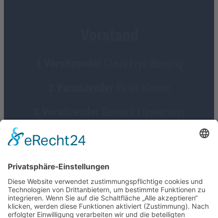
Vorstand
1.Vorsitzender
Claus Frye-Büssing
2.Vorsitzender
Peter Kleene
3.Vorsitzender
Gerhard Lünnemann
Geschäftsführerin
Birgit Focke-Meermann
Social Media