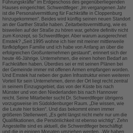
Führungskräfte“ im Erdgeschoss des gegenüberliegenden
Hauses eingerichtet. Schwerdtfeger: „Im vergangenen Jahr
ist die Personalvermittlung für Fachkräfte in Cloppenburg
hinzugekommen“. Beides wird künftig seinen neuen Standort
an der Garther Straße haben. Zeitarbeitsvermittlung, wie es
bisweilen auf der Straße zu hören war, gehöre definitiv nicht
zum Konzept, so Schwerdtfeger. Aber warum ausgerechnet
Emstek? „Seit 1995 wohne ich hier mit meiner mittlerweile
fünfköpfigen Familie und ich habe von Anfang an über die
erfolgreichen Großunternehmen gestaunt“, erinnert sich der
heute 46-Jährige. Unternehmen, die einen hohen Bedarf an
Fachkräften haben. Überdies sei er mit seinen Plänen bei
der Gemeinde immer mit offenen Armen empfangen worden.
Und Emstek hat neben der guten Infrastruktur einen weiteren
Vorteil für sein Unternehmen, denn der Ort liegt recht zentral
in seinem Einzugsgebiet, das von der Küste bis nach
Münster und von den Niederlanden bis nach Hannover
reicht. Seine Mitarbeiter sucht Dr. Schwerdtfeger übrigens
vorzugsweise im Südoldenburger Raum. „Die wissen, wie
die Leute hier ticken“. Und das bekommt einen immer
größeren Stellenwert. „Es geht längst nicht mehr nur um die
Qualifikationen, die Persönlichkeit ist ebenso wichtig“. Zehn
Angestellte sind es aktuell, die Schwerdtfeger beschäftigt
und die in einigen Monaten umziehen werden. „Wir haben