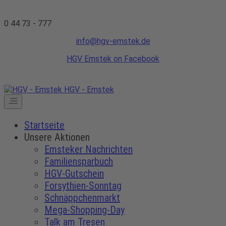
0 44 73 - 777
info@hgv-emstek.de
HGV Emstek on Facebook
HGV - Emstek
Startseite
Unsere Aktionen
Emsteker Nachrichten
Familiensparbuch
HGV-Gutschein
Forsythien-Sonntag
Schnäppchenmarkt
Mega-Shopping-Day
Talk am Tresen