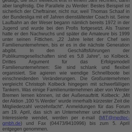
getätigt, die sich vielleicht erst in einem Jahr rechnen, dann
aber langfristig. Die Parallele zu Werder: Bestes Beispiel ist
sicherlich der Cheftrainer, nicht nur, weil Thomas Schaaf in
der Bundesliga mit elf Jahren dienstältester Coach ist. Seine
Laufbahn an der Weser begann nämlich bereits 1972 in der
Jugend und wurde bei den Profis fortgesetzt. Als Trainer
hatte er den Nachwuchs und später die Amateure bis 1999
unter seinen Fittichen. „22 Jahre leitet der Chef sein
Familienunternehmen, bis er es in die nächste Generation
abgibt. In den Geschäftsführungen der
Publikumsgesellschaften sind es 5,8 Jahre“, so Kolbeck.
Drittes Argument für das Erfolgsmodell
Familienunternehmen: Sie sind schlank und flexibel
organisiert. Sie agieren wie wendige Schnellboote bei
einschneidenden Veränderungen. Die Großunternehmen
vergleicht Christoph Kolbeck hingegen mit schwerfälligen
Tankern. Was einige Familienunternehmen aber von Werder
Bremen lernen können, ist der Außenauftritt. Kolbeck: „Mit
der Aktion ,100 % Werder’ wurde innerhalb kürzester Zeit die
Mitgliederzahl verzehnfacht“. Anmeldungen für das Forum
am 19. April, das sich an Unternehmer und wirtschaftlich
Interessierte wendet, werden per e-mail (
MIT@medtec-
gmbh.de
) und Fax (04473/9410996) bis zum 5. April
entgegen genommen.