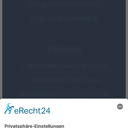
Telefax: +49 (0) 4473 971417
E-Mail: info@hgv-emstek.de
Vorstand
1.Vorsitzender
Claus Frye-Büssing
2.Vorsitzender
Peter Kleene
3.Vorsitzender
Gerhard Lünnemann
Geschäftsführerin
Birgit Focke-Meermann