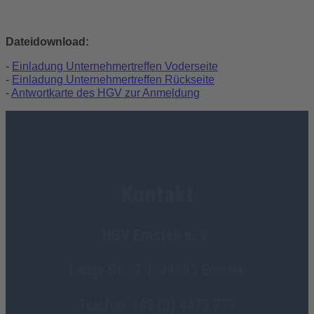
Dateidownload:
-
Einladung Unternehmertreffen Voderseite
-
Einladung Unternehmertreffen Rückseite
-
Antwortkarte des HGV zur Anmeldung
Kontakt
HGV Emstek e. V.
Lange Str. 7 | 49685 Emstek
Telefon: +49 (0) 4473 777