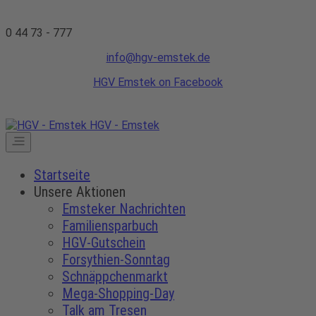
0 44 73 - 777
info@hgv-emstek.de
HGV Emstek on Facebook
HGV - Emstek
Startseite
Unsere Aktionen
Emsteker Nachrichten
Familiensparbuch
HGV-Gutschein
Forsythien-Sonntag
Schnäppchenmarkt
Mega-Shopping-Day
Talk am Tresen