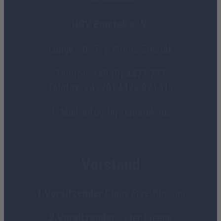
HGV Emstek e. V.
Lange Str. 7 | 49685 Emstek
Telefon: +49 (0) 4473 777
Telefax: +49 (0) 4473 971417
E-Mail: info@hgv-emstek.de
Vorstand
1.Vorsitzender
Claus Frye-Büssing
2.Vorsitzender
Peter Kleene