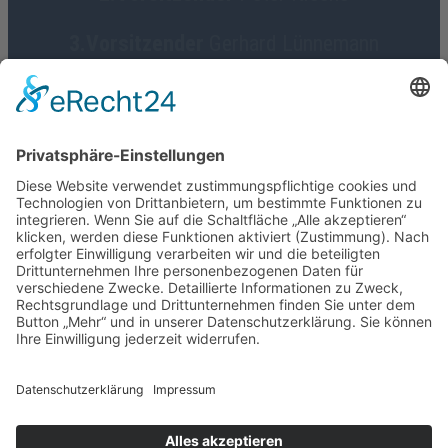
3.Vorsitzender
Gerhard Lünnemann
Geschäftsführerin
Birgit Focke-Meermann
Social Media
HGV Emstek on Facebook
Impressum
Datenschutz