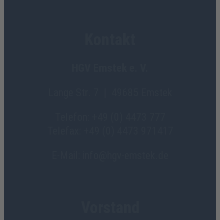
Kontakt
HGV Emstek e. V.
Lange Str. 7 | 49685 Emstek
Telefon: +49 (0) 4473 777
Telefax: +49 (0) 4473 971417
E-Mail: info@hgv-emstek.de
Vorstand