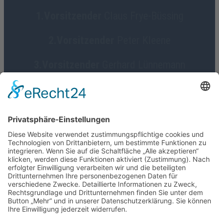
1.Vorsitzender
Claus Frye-Büssing
2.Vorsitzender
Peter Kleene
3.Vorsitzender
Gerhard Lünnemann
Geschäftsführerin
Birgit Focke-Meermann
Social Media
HGV Emstek on Facebook
Impressum