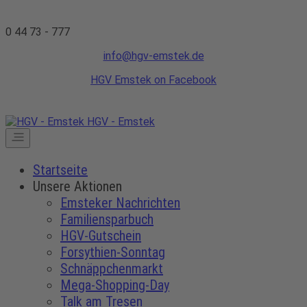
0 44 73 - 777
info@hgv-emstek.de
HGV Emstek on Facebook
HGV - Emstek
Startseite
Unsere Aktionen
Emsteker Nachrichten
Familiensparbuch
HGV-Gutschein
Forsythien-Sonntag
Schnäppchenmarkt
Mega-Shopping-Day
Talk am Tresen