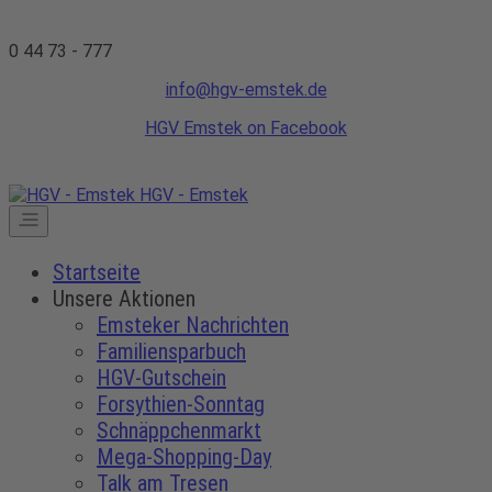
0 44 73 - 777
info@hgv-emstek.de
HGV Emstek on Facebook
HGV - Emstek
Startseite
Unsere Aktionen
Emsteker Nachrichten
Familiensparbuch
HGV-Gutschein
Forsythien-Sonntag
Schnäppchenmarkt
Mega-Shopping-Day
Talk am Tresen