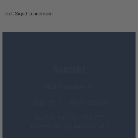
Text: Sigrid Lünnemann
Kontakt
HGV Emstek e. V.
Lange Str. 7 | 49685 Emstek
Telefon: +49 (0) 4473 777
Telefax: +49 (0) 4473 971417