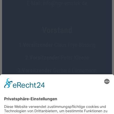
E-Mail: info@hgv-emstek.de
Vorstand
1.Vorsitzender
Claus Frye-Büssing
2.Vorsitzender
Peter Kleene
3.Vorsitzender
Gerhard Lünnemann
Geschäftsführerin
Birgit Focke-Meermann