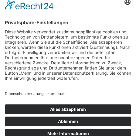
Geschäftsführerin
Birgit Focke-Meermann
Social Media
HGV Emstek on Facebook
Impressum
Datenschutz
Copyright © 2018 HGV Emstek e.V. All Rights Reserved. Web-Design by
RIEGER Dienstleistungen