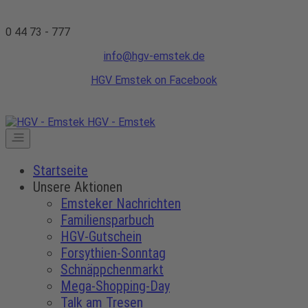
0 44 73 - 777
info@hgv-emstek.de
HGV Emstek on Facebook
HGV - Emstek
Startseite
Unsere Aktionen
Emsteker Nachrichten
Familiensparbuch
HGV-Gutschein
Forsythien-Sonntag
Schnäppchenmarkt
Mega-Shopping-Day
Talk am Tresen