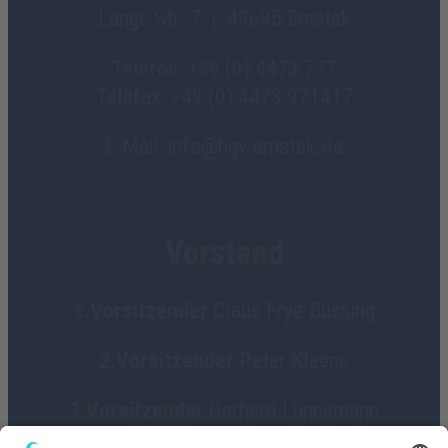
Lange Str. 7 | 49685 Emstek
Telefon: +49 (0) 4473 777
Telefax: +49 (0) 4473 971417
E-Mail: info@hgv-emstek.de
Vorstand
1.Vorsitzender
Claus Frye-Büssing
2.Vorsitzender
Peter Kleene
3.Vorsitzender
Gerhard Lünnemann