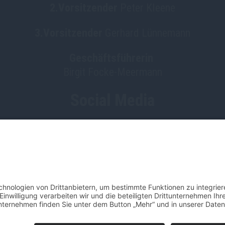
2.Vorsitzender
Peter Kleene
3.Vorsitzender
Gerhard Lünnemann
Geschäftsführerin
Birgit Focke-Meermann
Social Media
HGV Emstek on Facebook
Impressum
Datenschutz