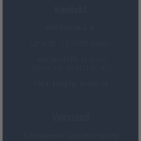
Kontakt
HGV Emstek e. V.
Lange Str. 7 | 49685 Emstek
Telefon: +49 (0) 4473 777
Telefax: +49 (0) 4473 971417
E-Mail: info@hgv-emstek.de
Vorstand
1.Vorsitzender
Claus Frye-Büssing