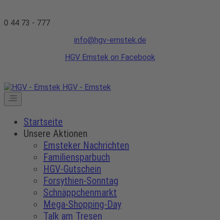
0 44 73 - 777
info@hgv-emstek.de
HGV Emstek on Facebook
HGV - Emstek
Startseite
Unsere Aktionen
Emsteker Nachrichten
Familiensparbuch
HGV-Gutschein
Forsythien-Sonntag
Schnäppchenmarkt
Mega-Shopping-Day
Talk am Tresen