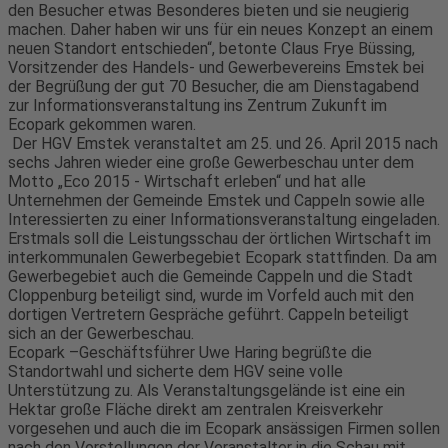
den Besucher etwas Besonderes bieten und sie neugierig
machen. Daher haben wir uns für ein neues Konzept an einem
neuen Standort entschieden“, betonte Claus Frye Büssing,
Vorsitzender des Handels- und Gewerbevereins Emstek bei
der Begrüßung der gut 70 Besucher, die am Dienstagabend
zur Informationsveranstaltung ins Zentrum Zukunft im
Ecopark gekommen waren.
Der HGV Emstek veranstaltet am 25. und 26. April 2015 nach
sechs Jahren wieder eine große Gewerbeschau unter dem
Motto „Eco 2015 - Wirtschaft erleben“ und hat alle
Unternehmen der Gemeinde Emstek und Cappeln sowie alle
Interessierten zu einer Informationsveranstaltung eingeladen.
Erstmals soll die Leistungsschau der örtlichen Wirtschaft im
interkommunalen Gewerbegebiet Ecopark stattfinden. Da am
Gewerbegebiet auch die Gemeinde Cappeln und die Stadt
Cloppenburg beteiligt sind, wurde im Vorfeld auch mit den
dortigen Vertretern Gespräche geführt. Cappeln beteiligt
sich an der Gewerbeschau.
Ecopark –Geschäftsführer Uwe Haring begrüßte die
Standortwahl und sicherte dem HGV seine volle
Unterstützung zu. Als Veranstaltungsgelände ist eine ein
Hektar große Fläche direkt am zentralen Kreisverkehr
vorgesehen und auch die im Ecopark ansässigen Firmen sollen
nach den Vorstellungen der Veranstalter in die Schau mit