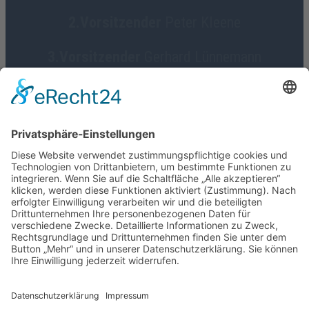
2.Vorsitzender
Peter Kleene
3.Vorsitzender
Gerhard Lünnemann
Geschäftsführerin
Birgit Focke-Meermann
Social Media
HGV Emstek on Facebook
Impressum
Datenschutz