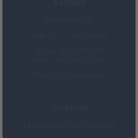
Kontakt
HGV Emstek e. V.
Lange Str. 7 | 49685 Emstek
Telefon: +49 (0) 4473 777
Telefax: +49 (0) 4473 971417
E-Mail: info@hgv-emstek.de
Vorstand
1.Vorsitzender
Claus Frye-Büssing