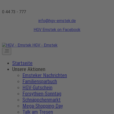
0 44 73 - 777
info@hgv-emstek.de
HGV Emstek on Facebook
HGV - Emstek
Startseite
Unsere Aktionen
Emsteker Nachrichten
Familiensparbuch
HGV-Gutschein
Forsythien-Sonntag
Schnäppchenmarkt
Mega-Shopping-Day
Talk am Tresen