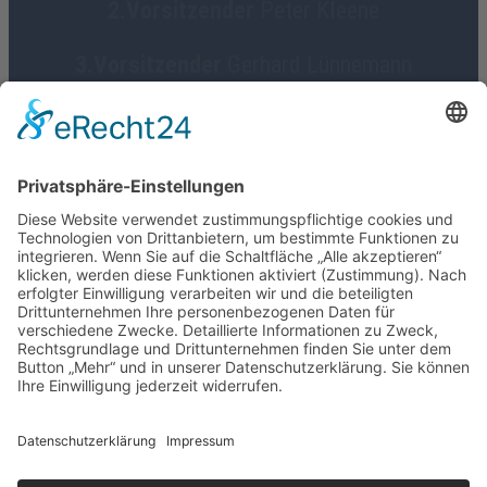
2.Vorsitzender
Peter Kleene
3.Vorsitzender
Gerhard Lünnemann
Geschäftsführerin
Birgit Focke-Meermann
Social Media
HGV Emstek on Facebook
Impressum
Datenschutz