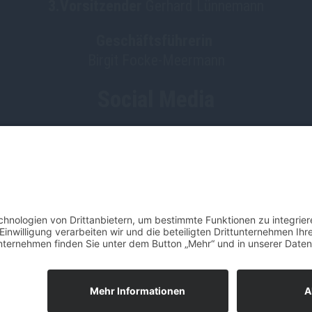
3.Vorsitzender
Gerhard Lünnemann
Geschäftsführerin
Birgit Focke-Meermann
Social Media
HGV Emstek on Facebook
Impressum
Datenschutz
EGER Dienstleistungen