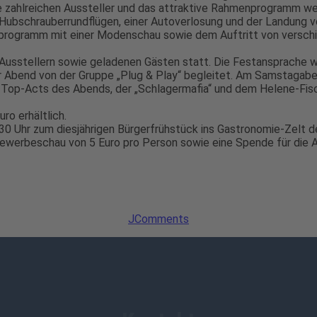
e zahlreichen Aussteller und das attraktive Rahmenprogramm w
, Hubschrauberrundflügen, einer Autoverlosung und der Landung v
programm mit einer Modenschau sowie dem Auftritt von versch
n Ausstellern sowie geladenen Gästen statt. Die Festansprache w
r Abend von der Gruppe „Plug & Play“ begleitet. Am Samstagaben
op-Acts des Abends, der „Schlagermafia“ und dem Helene-Fische
uro erhältlich.
.30 Uhr zum diesjährigen Bürgerfrühstück ins Gastronomie-Zelt d
 Gewerbeschau von 5 Euro pro Person sowie eine Spende für die Ar
JComments