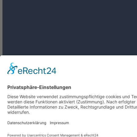
Copyright © 2018 HGV Emstek e.V. All Rights Reserved. Web-Design by
RI
Joomla Template
by
ThemeXpert