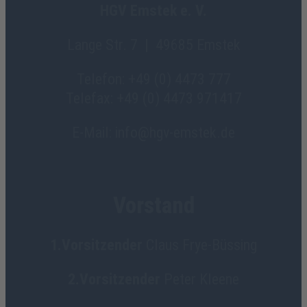
HGV Emstek e. V.
Lange Str. 7 | 49685 Emstek
Telefon: +49 (0) 4473 777
Telefax: +49 (0) 4473 971417
E-Mail: info@hgv-emstek.de
Vorstand
1.Vorsitzender
Claus Frye-Büssing
2.Vorsitzender
Peter Kleene