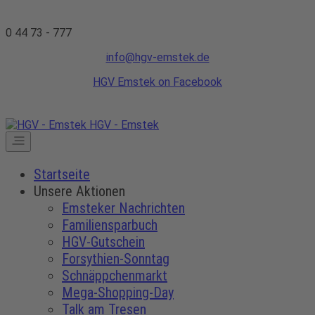
0 44 73 - 777
info@hgv-emstek.de
HGV Emstek on Facebook
HGV - Emstek
Startseite
Unsere Aktionen
Emsteker Nachrichten
Familiensparbuch
HGV-Gutschein
Forsythien-Sonntag
Schnäppchenmarkt
Mega-Shopping-Day
Talk am Tresen