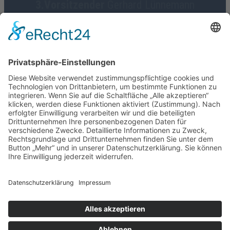
3.Vorsitzender
Gerhard Lünnemann
Geschäftsführerin
Birgit Focke-Meermann
Social Media
HGV Emstek on Facebook
Impressum
Datenschutz