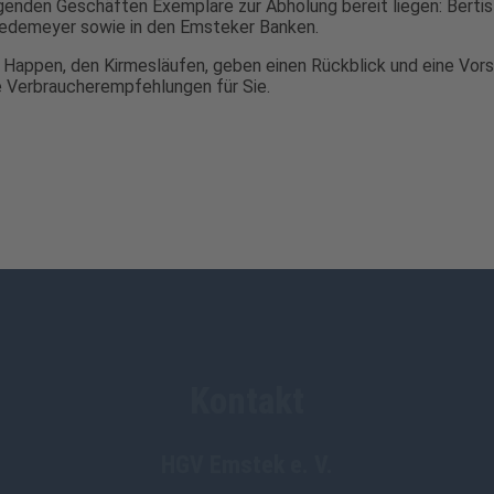
genden Geschäften Exemplare zur Abholung bereit liegen: Berti
Wedemeyer sowie in den Emsteker Banken.
r Happen, den Kirmesläufen, geben einen Rückblick und eine Vor
e Verbraucherempfehlungen für Sie.
Kontakt
HGV Emstek e. V.