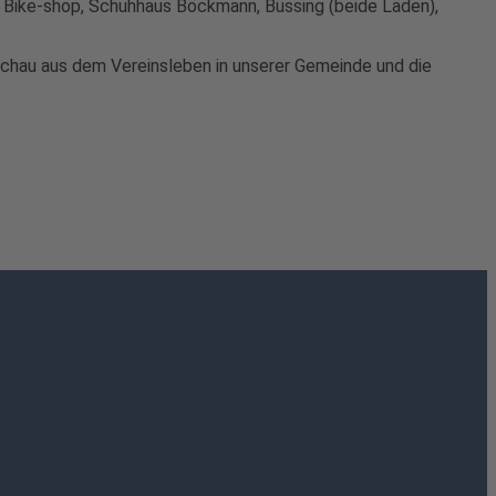
s Bike-shop, Schuhhaus Böckmann, Büssing (beide Läden),
schau aus dem Vereinsleben in unserer Gemeinde und die