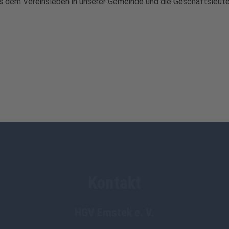
us dem Vereinsleben in unserer Gemeinde und die Geschäftsleut
Kontakt
HGV Emstek e. V.