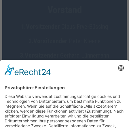
Vorstand
1.Vorsitzender
Claus Frye-Büssing
2.Vorsitzender
Peter Kleene
3.Vorsitzender
Gerhard Lünnemann
Geschäftsführerin
Birgit Focke-Meermann
Social Media
HGV Emstek on Facebook