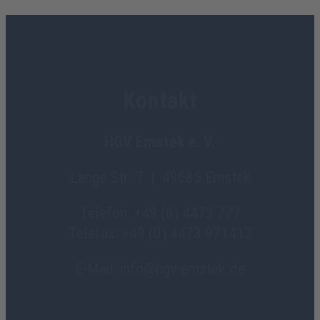
Kontakt
HGV Emstek e. V.
Lange Str. 7 | 49685 Emstek
Telefon: +49 (0) 4473 777
Telefax: +49 (0) 4473 971417
E-Mail: info@hgv-emstek.de