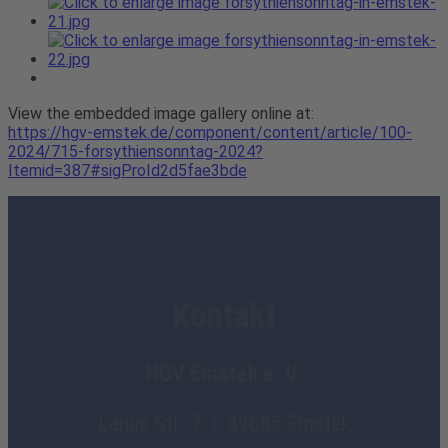
View the embedded image gallery online at:
https://hgv-emstek.de/component/content/article/100-
2024/715-forsythiensonntag-2024?
Itemid=387#sigProId2d5fae3bde
Kontakt
HGV Emstek e. V.
Lange Str. 7 | 49685 Emstek