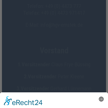
Telefon: +49 (0) 4473 777
Telefax: +49 (0) 4473 971417
E-Mail: info@hgv-emstek.de
Vorstand
1.Vorsitzender
Claus Frye-Büssing
2.Vorsitzender
Peter Kleene
3.Vorsitzender
Gerhard Lünnemann
Geschäftsführerin
Birgit Focke-Meermann