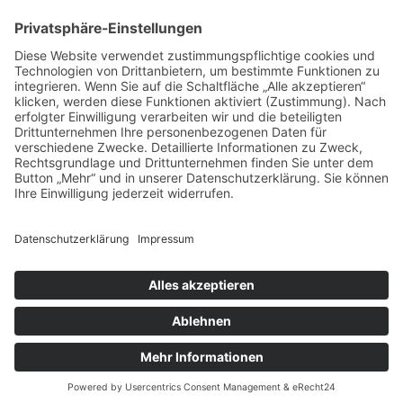
Social Media
HGV Emstek on Facebook
Impressum
Datenschutz
Copyright © 2018 HGV Emstek e.V. All Rights Reserved. Web-Design by
RIEGER Dienstleistungen
Joomla Template
by
ThemeXpert