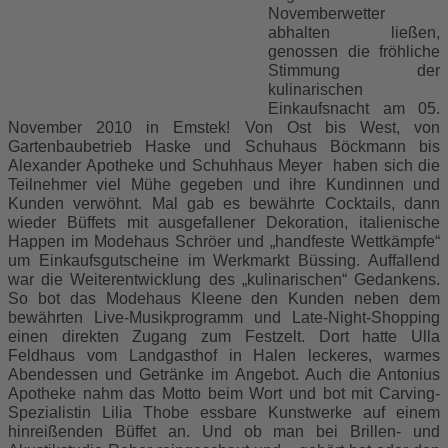
Novemberwetter
abhalten ließen,
genossen die fröhliche
Stimmung der
kulinarischen
Einkaufsnacht am 05.
November 2010 in Emstek! Von Ost bis West, von
Gartenbaubetrieb Haske und Schuhaus Böckmann bis
Alexander Apotheke und Schuhhaus Meyer haben sich die
Teilnehmer viel Mühe gegeben und ihre Kundinnen und
Kunden verwöhnt. Mal gab es bewährte Cocktails, dann
wieder Büffets mit ausgefallener Dekoration, italienische
Happen im Modehaus Schröer und „handfeste Wettkämpfe“
um Einkaufsgutscheine im Werkmarkt Büssing. Auffallend
war die Weiterentwicklung des „kulinarischen“ Gedankens.
So bot das Modehaus Kleene den Kunden neben dem
bewährten Live-Musikprogramm und Late-Night-Shopping
einen direkten Zugang zum Festzelt. Dort hatte Ulla
Feldhaus vom Landgasthof in Halen leckeres, warmes
Abendessen und Getränke im Angebot. Auch die Antonius
Apotheke nahm das Motto beim Wort und bot mit Carving-
Spezialistin Lilia Thobe essbare Kunstwerke auf einem
hinreißenden Büffet an. Und ob man bei Brillen- und