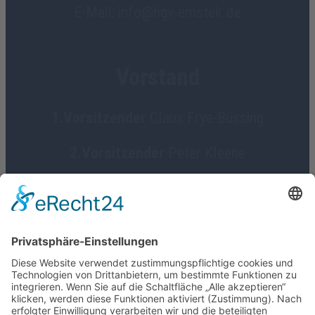
E-Mail: info@hgv-emstek.de
Vorstand
1.Vorsitzender
Claus Frye-Büssing
2.Vorsitzender
Peter Kleene
3.Vorsitzender
Gerhard Lünnemann
Geschäftsführerin
Birgit Focke-Meermann
Social Media