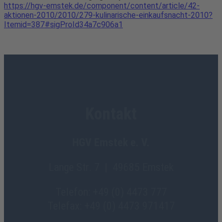
https://hgv-emstek.de/component/content/article/42-
aktionen-2010/2010/279-kulinarische-einkaufsnacht-2010?
Itemid=387#sigProId34a7c906a1
Kontakt
HGV Emstek e. V.
Lange Str. 7 | 49685 Emstek
Telefon: +49 (0) 4473 777
Telefax: +49 (0) 4473 971417