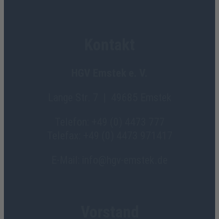
Kontakt
HGV Emstek e. V.
Lange Str. 7 | 49685 Emstek
Telefon: +49 (0) 4473 777
Telefax: +49 (0) 4473 971417
E-Mail: info@hgv-emstek.de
Vorstand