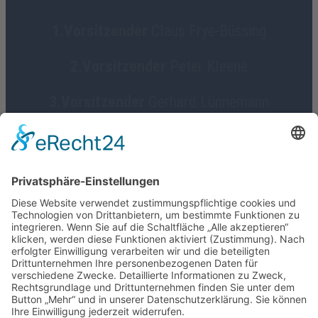
1.Vorsitzender
Claus Frye-Büssing
2.Vorsitzender
Peter Kleene
3.Vorsitzender
Gerhard Lünnemann
Geschäftsführerin
Birgit Focke-Meermann
Social Media
HGV Emstek on Facebook
Impressum