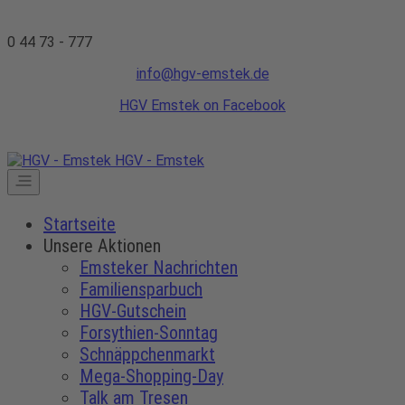
0 44 73 - 777
info@hgv-emstek.de
HGV Emstek on Facebook
HGV - Emstek
Startseite
Unsere Aktionen
Emsteker Nachrichten
Familiensparbuch
HGV-Gutschein
Forsythien-Sonntag
Schnäppchenmarkt
Mega-Shopping-Day
Talk am Tresen